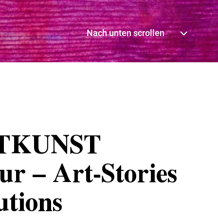
Nach unten scrollen
TKUNST
ur – Art-Stories
utions